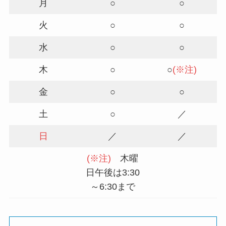
月
○
○
火
○
○
水
○
○
木
○
○
(※注)
金
○
○
土
○
／
日
／
／
(※注)
木曜
日午後は3:30
～6:30まで