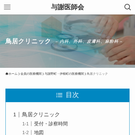
与謝医師会
鳥居クリニック
– 内科、外科、皮膚科、麻酔科 –
ホーム
会員の医療機関
与謝野町・伊根町の医療機関
鳥居クリニック
目次
鳥居クリニック
受付・診察時間
地図